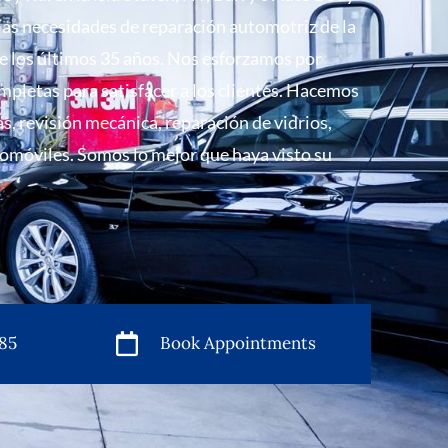
 las necesidades de reparación automotriz de la
e los últimos 35 años. Nos esforzamos por
mpletas para satisfacer a los clientes. Hacemos
s, revisión mecánica, reparación de vidrios,
omóviles. Somos lo mejor que haya visto su
585
Book Appointments