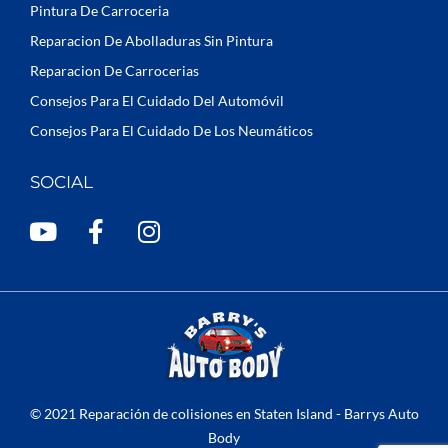
Pintura De Carroceria
Reparacion De Abolladuras Sin Pintura
Reparacion De Carrocerias
Consejos Para El Cuidado Del Automóvil
Consejos Para El Cuidado De Los Neumáticos
SOCIAL
Y
F
I
o
a
n
u
c
s
t
e
t
u
b
a
b
o
g
e
o
r
k
a
© 2021 Reparación de colisiones en Staten Island - Barrys Auto
-
m
Body