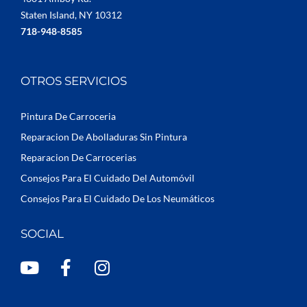
Staten Island, NY 10312
718-948-8585
OTROS SERVICIOS
Pintura De Carroceria
Reparacion De Abolladuras Sin Pintura
Reparacion De Carrocerias
Consejos Para El Cuidado Del Automóvil
Consejos Para El Cuidado De Los Neumáticos
SOCIAL
Y
F
I
o
a
n
u
c
s