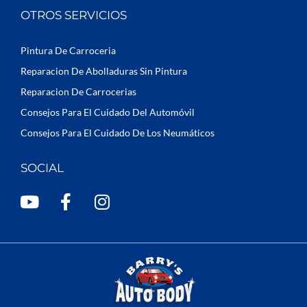
OTROS SERVICIOS
Pintura De Carroceria
Reparacion De Abolladuras Sin Pintura
Reparacion De Carrocerias
Consejos Para El Cuidado Del Automóvil
Consejos Para El Cuidado De Los Neumáticos
SOCIAL
Y
F
I
o
a
n
u
c
s
t
e
t
u
b
a
b
o
g
e
o
r