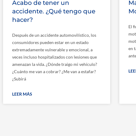
Acabo de tener un
Ma
accidente. ¿Qué tengo que
Mo
hacer?
El f
moto
Después de un accidente automovilístico, los
moto
consumidores pueden estar en un estado
en 
extremadamente vulnerable y emocional, a
ante
veces incluso hospitalizados con lesiones que
amenazan la vida. ¿Dónde traigo mi vehículo?
LE
¿Cuánto me van a cobrar? ¿Me van a estafar?
¿Subirá
LEER MÁS