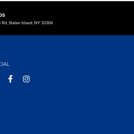
os
Rd. Staten Island, NY 10306
CIAL
F
I
a
n
c
s
e
t
b
a
o
g
o
r
k
a