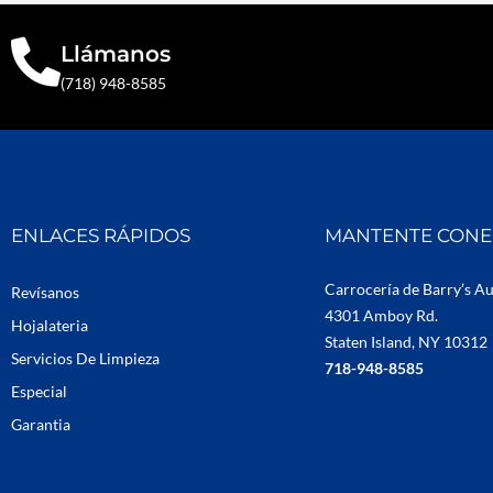
Llámanos
(718) 948-8585
ENLACES RÁPIDOS
MANTENTE CON
Carrocería de Barry’s A
Revísanos
4301 Amboy Rd.
Hojalateria
Staten Island, NY 10312
Servicios De Limpieza
718-948-8585
Especial
Garantia