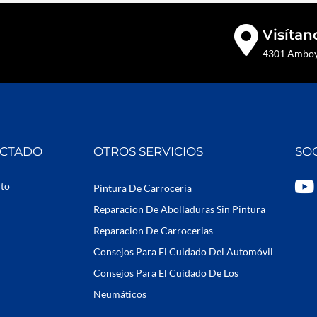
Visítan
4301 Amboy 
ECTADO
OTROS SERVICIOS
SO
Y
uto
Pintura De Carroceria
o
Reparacion De Abolladuras Sin Pintura
u
Reparacion De Carrocerias
t
Consejos Para El Cuidado Del Automóvil
u
b
Consejos Para El Cuidado De Los
e
Neumáticos