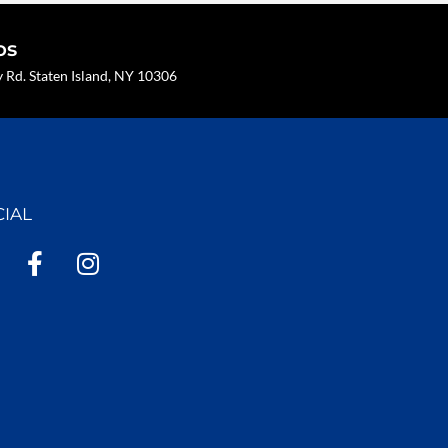
os
Rd. Staten Island, NY 10306
CIAL
F
I
a
n
c
s
e
t
b
a
o
g
o
r
k
a