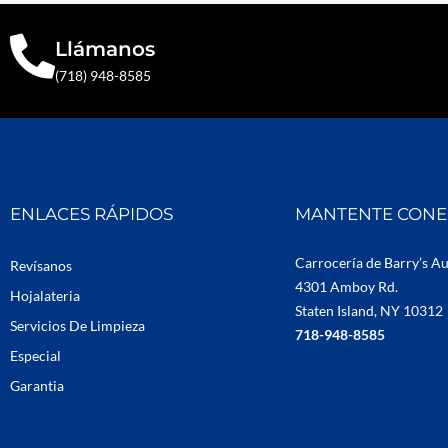
Llámanos
(718) 948-8585
ENLACES RÁPIDOS
MANTENTE CON
Carrocería de Barry’s A
Revísanos
4301 Amboy Rd.
Hojalateria
Staten Island, NY 10312
Servicios De Limpieza
718-948-8585
Especial
Garantia