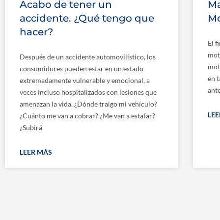
Acabo de tener un
Ma
accidente. ¿Qué tengo que
Mo
hacer?
El f
moto
Después de un accidente automovilístico, los
moto
consumidores pueden estar en un estado
en 
extremadamente vulnerable y emocional, a
ante
veces incluso hospitalizados con lesiones que
amenazan la vida. ¿Dónde traigo mi vehículo?
LE
¿Cuánto me van a cobrar? ¿Me van a estafar?
¿Subirá
LEER MÁS