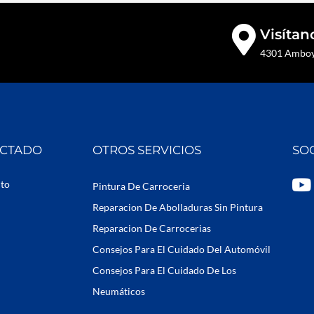
Visítan
4301 Amboy 
ECTADO
OTROS SERVICIOS
SO
Y
uto
Pintura De Carroceria
o
Reparacion De Abolladuras Sin Pintura
u
Reparacion De Carrocerias
t
Consejos Para El Cuidado Del Automóvil
u
b
Consejos Para El Cuidado De Los
e
Neumáticos