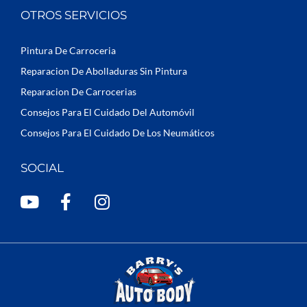
OTROS SERVICIOS
Pintura De Carroceria
Reparacion De Abolladuras Sin Pintura
Reparacion De Carrocerias
Consejos Para El Cuidado Del Automóvil
Consejos Para El Cuidado De Los Neumáticos
SOCIAL
Y
F
I
o
a
n
u
c
s
t
e
t
u
b
a
b
o
g
e
o
r