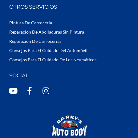
OTROS SERVICIOS
Pintura De Carroceria
Reparacion De Abolladuras Sin Pintura
Reparacion De Carrocerias
Consejos Para El Cuidado Del Automóvil
Consejos Para El Cuidado De Los Neumáticos
SOCIAL
Y
F
I
o
a
n
u
c
s
t
e
t
u
b
a
b
o
g
e
o
r