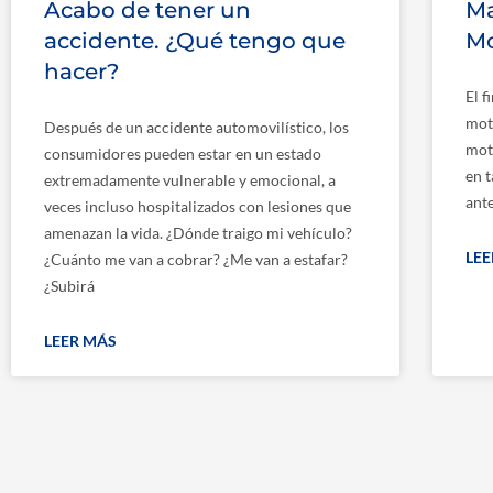
Acabo de tener un
Ma
accidente. ¿Qué tengo que
Mo
hacer?
El f
moto
Después de un accidente automovilístico, los
moto
consumidores pueden estar en un estado
en 
extremadamente vulnerable y emocional, a
ante
veces incluso hospitalizados con lesiones que
amenazan la vida. ¿Dónde traigo mi vehículo?
LE
¿Cuánto me van a cobrar? ¿Me van a estafar?
¿Subirá
LEER MÁS