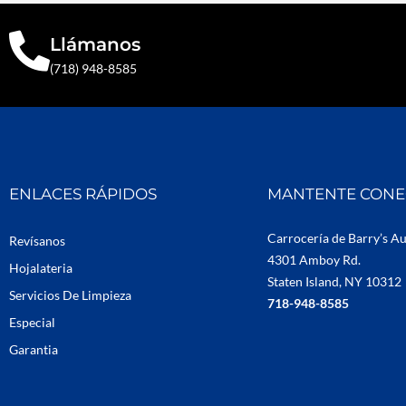
Llámanos
(718) 948-8585
ENLACES RÁPIDOS
MANTENTE CON
Carrocería de Barry’s A
Revísanos
4301 Amboy Rd.
Hojalateria
Staten Island, NY 10312
Servicios De Limpieza
718-948-8585
Especial
Garantia