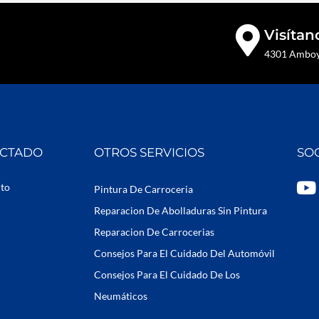
Visítan
4301 Amboy 
ECTADO
OTROS SERVICIOS
SO
Y
uto
Pintura De Carroceria
o
Reparacion De Abolladuras Sin Pintura
u
Reparacion De Carrocerias
t
Consejos Para El Cuidado Del Automóvil
u
b
Consejos Para El Cuidado De Los
e
Neumáticos