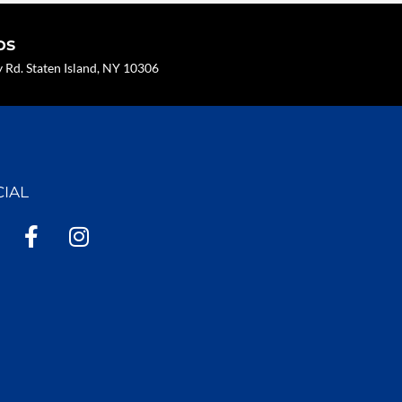
os
Rd. Staten Island, NY 10306
CIAL
F
I
a
n
c
s
e
t
b
a
o
g
o
r
k
a